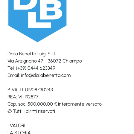
Dalla Benetta Luigi S.r.l.
Via Arzignano 47 - 36072 Chiampo
Tel: (+39) 0444 623349
Email:
info@dallabenetta.com
P.IVA: IT 01908730243
REA: VI-192877
Cap. soc. 500.000,00 € interamente versato
© Tutti i diritti riservati
I VALORI
LA STORIA